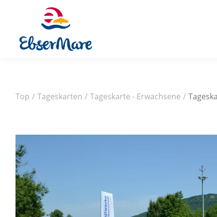
Top
/
Tageskarten
/
Tageskarte - Erwachsene
/
Tagesk